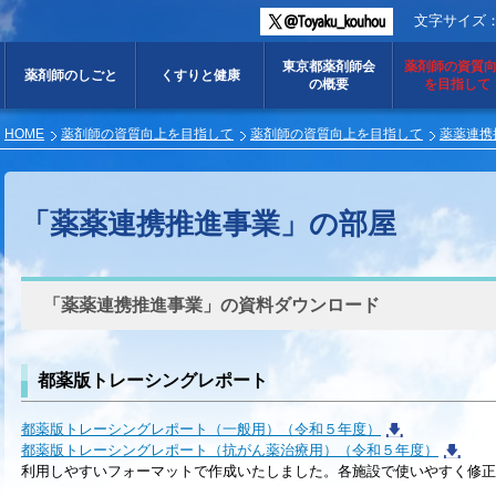
文字サイズ
東京都薬剤師会
薬剤師の資質
薬剤師のしごと
くすりと健康
の概要
を目指して
HOME
薬剤師の資質向上を目指して
薬剤師の資質向上を目指して
薬薬連携
「薬薬連携推進事業」の部屋
「薬薬連携推進事業」の資料ダウンロード
都薬版トレーシングレポート
都薬版トレーシングレポート（一般用）（令和５年度）
都薬版トレーシングレポート（抗がん薬治療用）（令和５年度）
利用しやすいフォーマットで作成いたしました。各施設で使いやすく修正