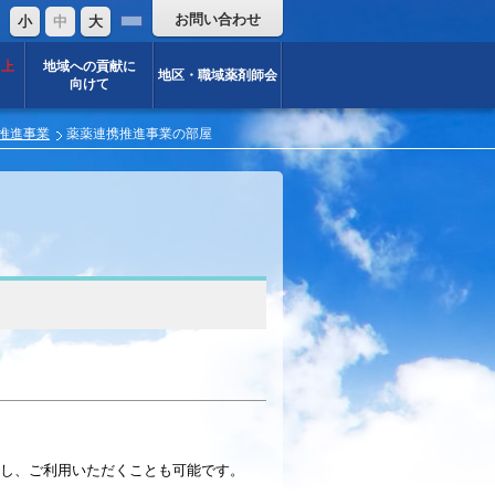
お問い合わせ
：
小
中
大
向上
地域への貢献に
地区・職域薬剤師会
向けて
推進事業
薬薬連携推進事業の部屋
し、ご利用いただくことも可能です。