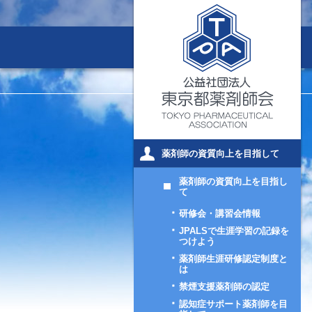
薬剤師の資質向上を目指して
薬剤師の資質向上を目指し
て
研修会・講習会情報
JPALSで生涯学習の記録を
つけよう
薬剤師生涯研修認定制度と
は
禁煙支援薬剤師の認定
認知症サポート薬剤師を目