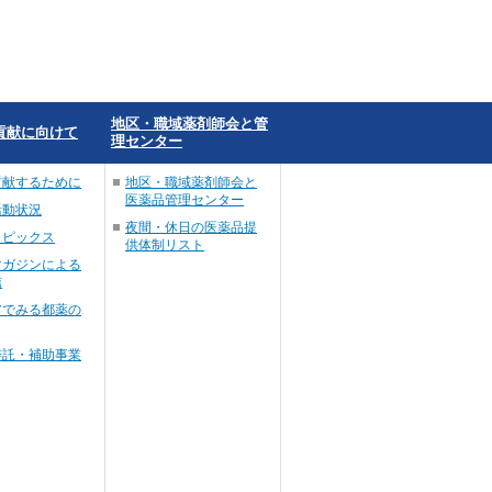
地区・職域薬剤師会と管
貢献に向けて
理センター
貢献するために
地区・職域薬剤師会と
医薬品管理センター
活動状況
夜間・休日の医薬品提
トピックス
供体制リスト
マガジンによる
信
アでみる都薬の
委託・補助事業