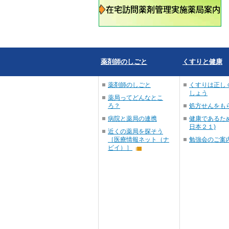
薬剤師のしごと
くすりと健康
薬剤師のしごと
くすりは正し
しょう
薬局ってどんなとこ
ろ？
処方せんをも
病院と薬局の連携
健康であるため
日本２１)
近くの薬局を探そう
［医療情報ネット（ナ
勉強会のご案
ビイ）］