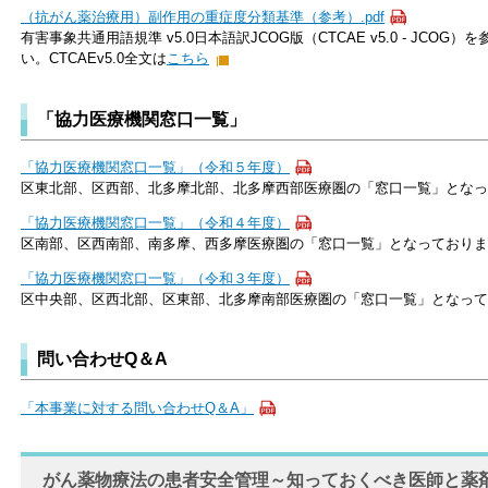
（抗がん薬治療用）副作用の重症度分類基準（参考）.pdf
有害事象共通用語規準 v5.0日本語訳JCOG版（CTCAE v5.0 - JC
い。CTCAEv5.0全文は
こちら
「協力医療機関窓口一覧」
「協力医療機関窓口一覧」（令和５年度）
区東北部、区西部、北多摩北部、北多摩西部医療圏の「窓口一覧」となっ
「協力医療機関窓口一覧」（令和４年度）
区南部、区西南部、南多摩、西多摩医療圏の「窓口一覧」となっておりま
「協力医療機関窓口一覧」（令和３年度）
区中央部、区西北部、区東部、北多摩南部医療圏の「窓口一覧」となって
問い合わせQ＆A
「本事業に対する問い合わせQ＆A」
がん薬物療法の患者安全管理～知っておくべき医師と薬