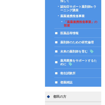
指して
認知症サポート薬剤師e-ラ
ーニング講座
薬薬連携推進事業
「薬薬連携推進事業」の
部屋
医薬品等情報
薬剤師のための研究倫理
未来の薬剤師を育む
薬局業務をサポートするた
めに
衛生試験所
都薬雑誌
都民の方