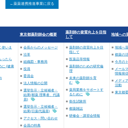
←薬薬連携推進事業に戻る
薬剤師の資質向上を目指
東京都薬剤師会の概要
地域への
して
く使いま
会長からのメッセージ
薬剤師の資質向上を目
地域へ
指して
沿革
都薬の
らったら
医薬品等情報
組織図・事務局
今月の
に (健康
薬剤師のための研究倫
役員
メール
理
情報発
委員会
内
未来の薬剤師を育
メディ
む
法人情報の公開
活動
薬局業務をサポートす
選挙告示・立候補者・
東京都
るために
結果(都薬 理事者、代議
員)
衛生試験所
選挙告示・立候補者・
都薬雑誌
結果(日薬代議員)
研修会・講習会情報
アクセス・問い合わせ
会員の特典