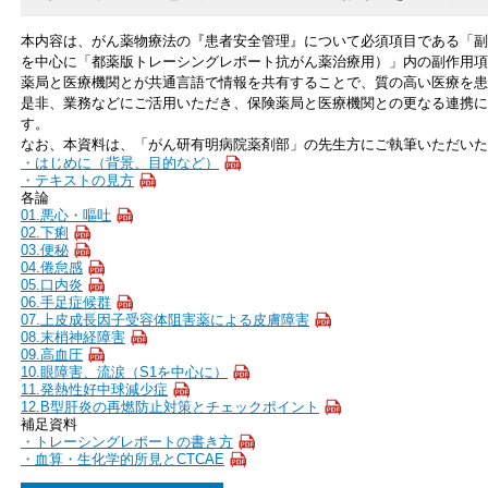
本内容は、がん薬物療法の『患者安全管理』について必須項目である「副
を中心に「都薬版トレーシングレポート抗がん薬治療用）」内の副作用項
薬局と医療機関とが共通言語で情報を共有することで、質の高い医療を患
是非、業務などにご活用いただき、保険薬局と医療機関との更なる連携に
す。
なお、本資料は、「がん研有明病院薬剤部」の先生方にご執筆いただいた
・はじめに（背景、目的など）
・テキストの見方
各論
01.悪心・嘔吐
02.下痢
03.便秘
04.倦怠感
05.口内炎
06.手足症候群
07.上皮成長因子受容体阻害薬による皮膚障害
08.末梢神経障害
09.高血圧
10.眼障害、流涙（S1を中心に）
11.発熱性好中球減少症
12.B型肝炎の再燃防止対策とチェックポイント
補足資料
・トレーシングレポートの書き方
・血算・生化学的所見とCTCAE